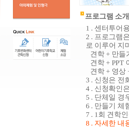
프로그램 소
1 . 센터투
2 . 프로그램
로 이루어 지며
견학 + 만들기
견학 + PPT
견학 + 영상 
3 . 신청은 
4 . 신청확인
5 . 단체일 
6 . 만들기 
7 . 1회 견
8 . 자세한 내용