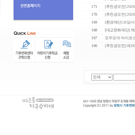
171
[추천공모전] 202
170
[추천공모전] 202
169
[환경재단] 쓰담서울
168
[대교문화재단] 제
167
모두모아 아이코스
166
[추천공모전] 제18회