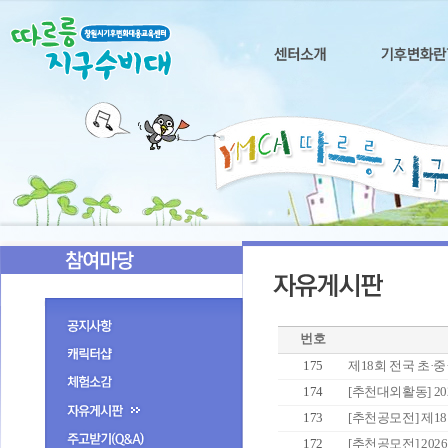
번호
175
제18회 전국 초·중·
174
[추천대외활동] 202
173
[추천공모전] 제18회
172
[추천공모전] 202